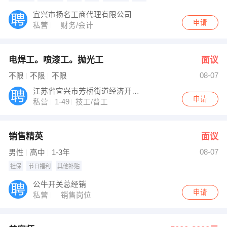
宜兴市扬名工商代理有限公司
申请
私营
财务/会计
电焊工。喷漆工。抛光工
面议
08-07
不限
不限
不限
江苏省宜兴市芳桥街道经济开发区
申请
私营
1-49
技工/普工
销售精英
面议
08-07
男性
高中
1-3年
社保
节日福利
其他补贴
公牛开关总经销
申请
私营
销售岗位