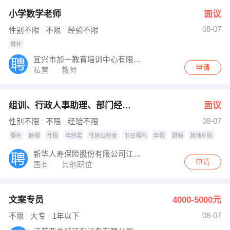
小学数学老师
面议
08-07
性别不限
不限
经验不限
餐补
宜兴市加一教育培训中心有限公司
申请
私营
教师
组训、行政人事助理、部门经理主管
面议
08-07
性别不限
不限
经验不限
餐补
医保
社保
年终奖
住房公积金
节日福利
年假
婚假
其他补贴
新华人寿保险股份有限公司江苏省无锡中心支公司宜兴营
申请
国有
其他职位
文案专员
4000-5000元
08-07
不限
大专
1年以下