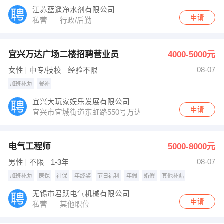
江苏蓝遥净水剂有限公司
申请
私营
行政/后勤
宜兴万达广场二楼招聘营业员
4000-5000元
08-07
女性
中专/技校
经验不限
加班补助
餐补
宜兴大玩家娱乐发展有限公司
申请
宜兴市宜城街道东虹路550号万达广场二楼
电气工程师
5000-8000元
08-07
男性
不限
1-3年
加班补助
医保
社保
年终奖
节日福利
年假
婚假
其他补贴
无锡市君跃电气机械有限公司
申请
私营
其他职位