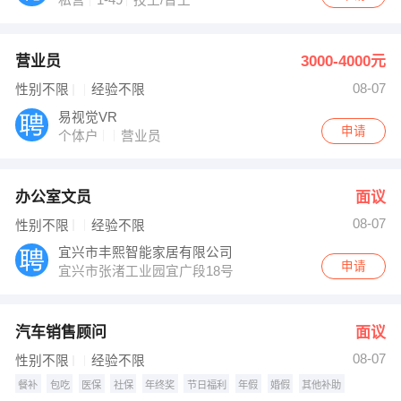
私营
1-49
技工/普工
营业员
3000-4000元
08-07
性别不限
经验不限
易视觉VR
申请
个体户
营业员
办公室文员
面议
08-07
性别不限
经验不限
宜兴市丰熙智能家居有限公司
申请
宜兴市张渚工业园宜广段18号
汽车销售顾问
面议
08-07
性别不限
经验不限
餐补
包吃
医保
社保
年终奖
节日福利
年假
婚假
其他补助