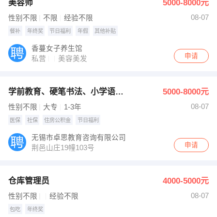
美容师
5000-8000元
08-07
性别不限
不限
经验不限
餐补
年终奖
节日福利
年假
其他补贴
香蔓女子养生馆
申请
私营
美容美发
学前教育、硬笔书法、小学语数英
5000-8000元
08-07
性别不限
大专
1-3年
医保
社保
住房公积金
节日福利
无锡市卓思教育咨询有限公司
申请
荆邑山庄19幢103号
仓库管理员
4000-5000元
08-07
性别不限
经验不限
包吃
年终奖