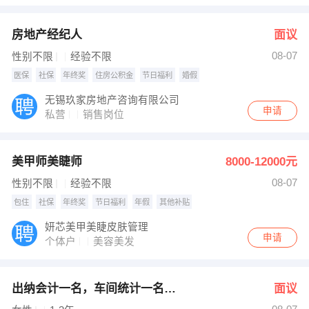
房地产经纪人
面议
08-07
性别不限
经验不限
医保
社保
年终奖
住房公积金
节日福利
婚假
无锡玖家房地产咨询有限公司
申请
私营
销售岗位
美甲师美睫师
8000-12000元
08-07
性别不限
经验不限
包住
社保
年终奖
节日福利
年假
其他补贴
妍芯美甲美睫皮肤管理
申请
个体户
美容美发
出纳会计一名，车间统计一名，行政人事一名
面议