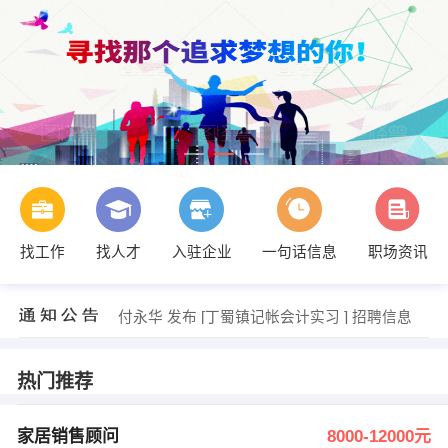
韩先生 发布 [销售精英 ] 招聘信息
【伟成能源科技无锡有限公司】 强势入驻
【张涵榕】 强势入驻
【无锡市恒力建设集团有限公司】 强势入驻
【宜兴源铺设计有限公司】 强势入驻
找工作
找人才
入驻企业
一句话信息
职场资讯
【江苏上工苑中医药健康旅游产业发展有限公司】 强势入驻
发布 [家居销售顾问 ] 招聘信息
发布 [珠宝顾问 ] 招聘信息
付永华 发布 [丁蜀镇记帐会计实习 ] 招聘信息
周经理 发布 [电焊工。喷漆工。抛光工 ] 招聘信息
韩先生 发布 [销售精英 ] 招聘信息
【伟成能源科技无锡有限公司】 强势入驻
热门推荐
家居销售顾问
8000-12000元