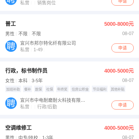
申请
私营
销售岗位
普工
5000-8000元
08-07
男性
不限
不限
宜兴市邦尔特化纤有限公司
申请
私营
1-49
行政，标书制作员
4000-5000元
08-07
女性
本科
3-5年
加班补助
餐补
医保
社保
年终奖
住房公积金
节日福利
其他补贴
宜兴市中电耐磨耐火科技有限公司
申请
私营
行政/后勤
空调维修工
4000-5000元
08-07
男性
中专/技校
1-3年