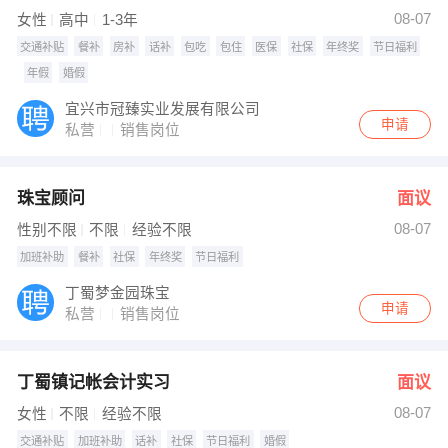
08-07
女性
高中
1-3年
交通补贴
餐补
房补
话补
包吃
包住
医保
社保
年终奖
节日福利
年假
婚假
宜兴市冠臻实业发展有限公司
申请
私营
销售岗位
珠宝顾问
面议
08-07
性别不限
不限
经验不限
加班补助
餐补
社保
年终奖
节日福利
丁蜀梦金园珠宝
申请
私营
销售岗位
丁蜀镇记帐会计实习
面议
08-07
女性
不限
经验不限
交通补贴
加班补助
话补
社保
节日福利
婚假