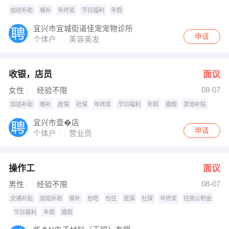
加班补助
餐补
年终奖
节日福利
年假
宜兴市宜城街道佳宠宠物诊所
申请
个体户
美容美发
收银，店员
面议
08-07
女性
经验不限
加班补助
餐补
医保
社保
年终奖
节日福利
年假
婚假
其他补贴
宜兴市壹�店
申请
个体户
营业员
操作工
面议
08-07
男性
经验不限
交通补贴
加班补助
餐补
包吃
包住
医保
社保
年终奖
住房公积金
节日福利
年假
婚假