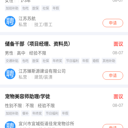
08-07
女性
1-3年
加班补助
包吃
医保
社保
年假
江苏苏航
申请
私营
技工/普工
储备干部（项目经理、资料员）
面议
08-07
男性
高中
经验不限
交通补贴
包吃
医保
社保
年终奖
节日福利
年假
婚假
其他补助
江苏臻斯源建设有限公司
申请
私营
建筑/装潢
宠物美容师助理/学徒
面议
08-07
性别不限
不限
经验不限
加班补助
餐补
年终奖
节日福利
年假
宜兴市宜城街道佳宠宠物诊所