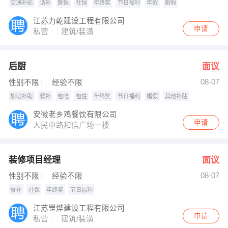
交通补贴
话补
医保
社保
年终奖
节日福利
年假
婚假
江苏力乾建设工程有限公司
申请
私营
建筑/装潢
后厨
面议
08-07
性别不限
经验不限
加班补助
餐补
包吃
包住
年终奖
节日福利
婚假
其他补贴
安徽老乡鸡餐饮有限公司
申请
人民中路和信广场一楼
装修项目经理
面议
08-07
性别不限
经验不限
餐补
社保
年终奖
节日福利
江苏罡烨建设工程有限公司
申请
私营
建筑/装潢