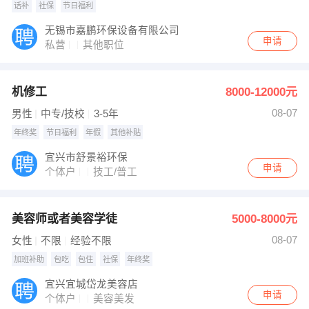
话补
社保
节日福利
无锡市嘉鹏环保设备有限公司
申请
私营
其他职位
机修工
8000-12000元
08-07
男性
中专/技校
3-5年
年终奖
节日福利
年假
其他补贴
宜兴市舒景裕环保
申请
个体户
技工/普工
美容师或者美容学徒
5000-8000元
08-07
女性
不限
经验不限
加班补助
包吃
包住
社保
年终奖
宜兴宜城岱龙美容店
申请
个体户
美容美发