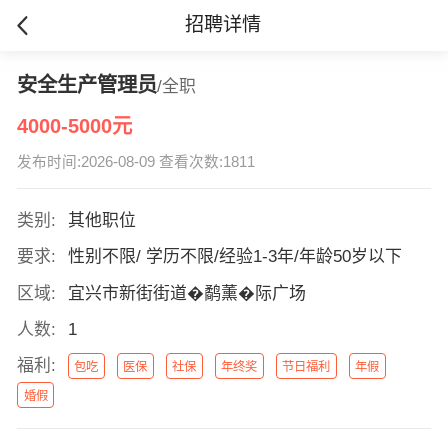
招聘详情
安全生产管理员
/全职
4000-5000元
发布时间:2026-08-09 查看次数:1811
类别:
其他职位
要求:
性别不限/ 学历不限/经验1-3年/年龄50岁以下
区域:
宜兴市新街街道�鹬薰�际广场
人数:
1
福利:
包吃
医保
社保
年终奖
节日福利
年假
婚假